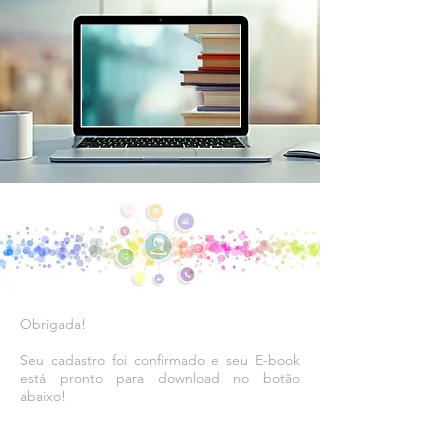
Obrigada!
Seu cadastro foi confirmado e seu E-book
está pronto para download no botão
abaixo!