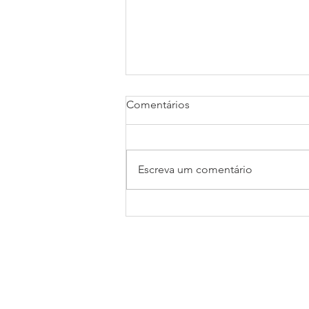
Comentários
Escreva um comentário
O que é um assistente virtual
e por que contratar?
SOBRE