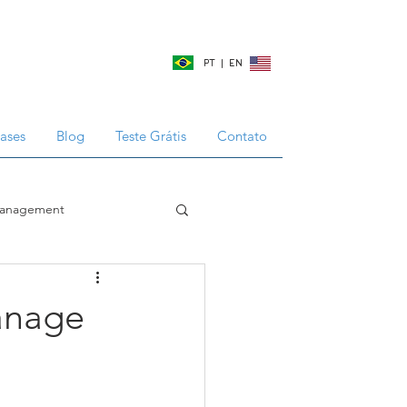
PT | EN
ases
Blog
Teste Grátis
Contato
management
ette
Business
anage
ive routines