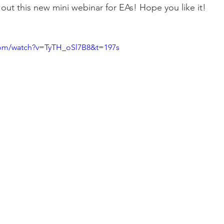
out this new mini webinar for EAs! Hope you like it!
ement
Entertainment
English for Executive Assistants
com/watch?v=TyTH_oSl7B8&t=197s
Professional Development
virtual assistant service
assesso