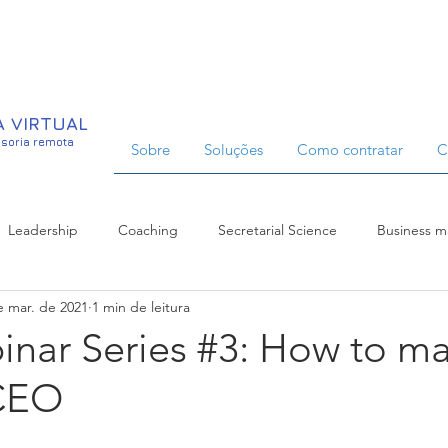
A VIRTUAL
ssoria remota
Sobre
Soluções
Como contratar
C
Leadership
Coaching
Secretarial Science
Business 
e mar. de 2021
1 min de leitura
t
Communication
People management
Business Etiqu
inar Series #3: How to m
 CEO
urship
Organizational Culture
Productivity
Administrat