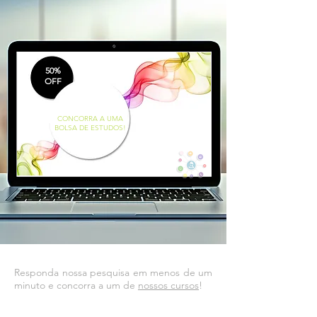
50%
OFF
CONCORRA A UMA
BOLSA DE ESTUDOS!
Responda nossa pesquisa em menos de um
minuto e concorra a um de
nossos cursos
!